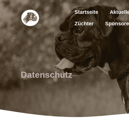
Zum
Inhalt
Startseite
Aktuell
springen
Züchter
Sponsor
Datenschutz